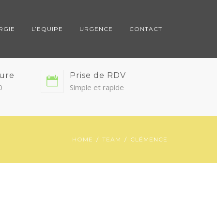
RGIE
L’EQUIPE
URGENCE
CONTACT
ture
Prise de RDV
0
Simple et rapide
HOME
TEAM
CLÉMENCE