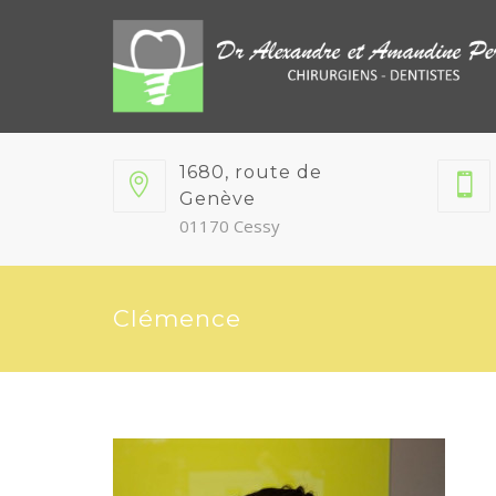
1680, route de
Genève
01170 Cessy
Clémence