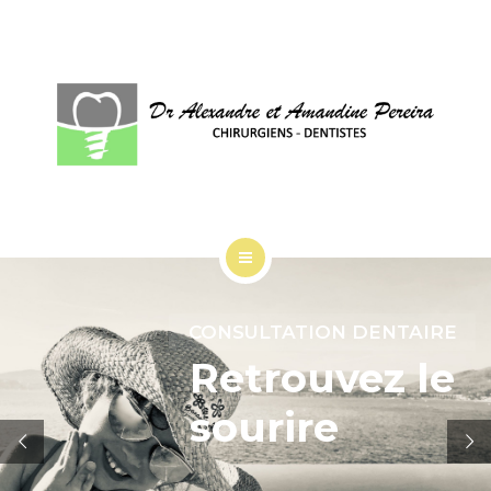
ACCUEIL
CONSULTATION DENTAIRE
SOINS
Retrouvez le
CHIRURGIE
sourire
L’EQUIPE